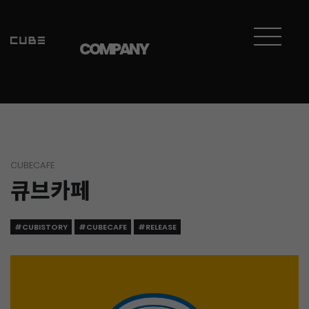
COMPANY
CUBECAFE
큐브카페
#CUBISTORY
#CUBECAFE
#RELEASE