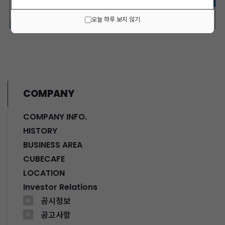
오늘 하루 보지 않기
COMPANY
COMPANY INFO.
HISTORY
BUSINESS AREA
CUBECAFE
LOCATION
Investor Relations
공시정보
IR
공고사항
IR