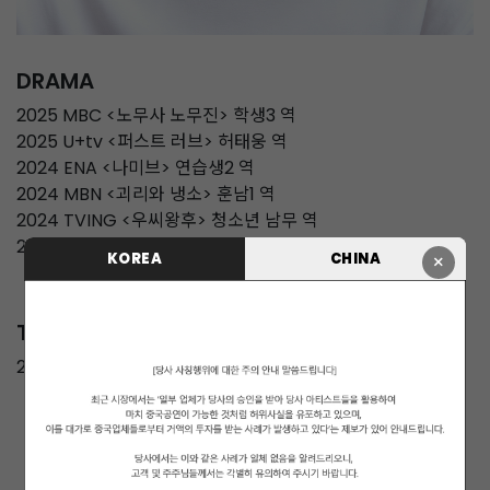
DRAMA
2025 MBC <노무사 노무진> 학생3 역
2025 U+tv <퍼스트 러브> 허태웅 역
2024 ENA <나미브> 연습생2 역
2024 MBN <괴리와 냉소> 훈남1 역
2024 TVING <우씨왕후> 청소년 남무 역
2022 웹드라마 <무장해제 로맨스> 조단 역
KOREA
CHINA
×
TV
2023 Mnet 'BOYS PLANET'