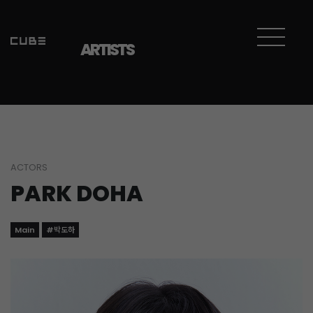
ARTISTS
ACTORS
PARK DOHA
Main
#박도하