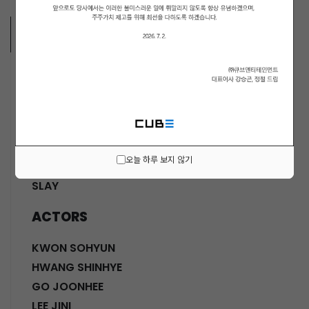
ARTISTS
MUSICIANS
PENTAGON
i-dle (아이들)
LIGHTSUM
오늘 하루 보지 않기
NOWZ
SLAY
ACTORS
KWON SOHYUN
HWANG SHINHYE
GO JOONHEE
LEE JINI